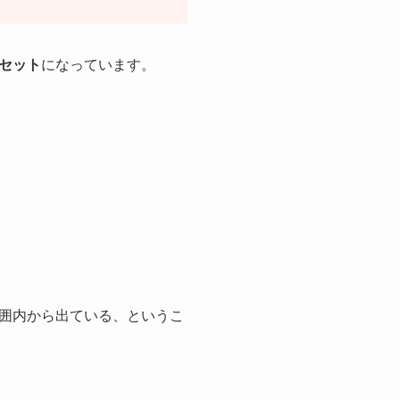
セット
になっています。
範囲内から出ている、というこ