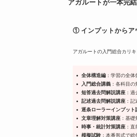
アガルートが一本完結
① インプットから
アガルートの入門総合カリキ
全体構造編
：学習の全体
入門総合講義
：各科目の
短答過去問解説講座
：過
記述過去問解説講座
：記
逐条ローラーインプット
文章理解対策講座
：基礎
時事・統計対策講座
：直
模擬試験
：本番形式で総