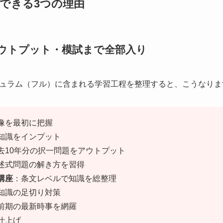
できる3つの理由
アウトプット・模試まで全部入り
ュラム（フル）に含まれる学習工程を整理すると、こうなりま
像を最初に把握
知識をインプット
去10年分の択一問題をアウトプット
述式問題の解き方を習得
講座
：条文レベルで知識を総整理
知識の足切り対策
前期の最新時事を網羅
仕上げ